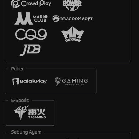
Poker
E-Sports
Sabung Ayam