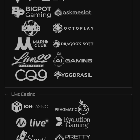
Live Casino