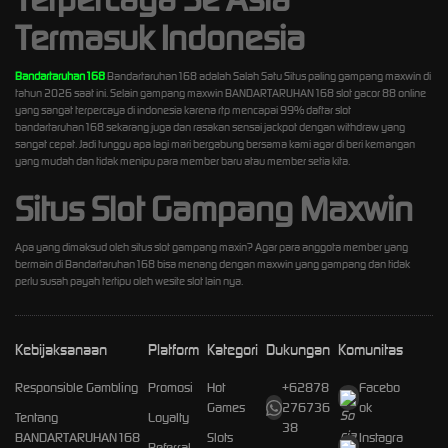
Termasuk Indonesia
Bandartaruhan168
Bandartaruhan168 adalah Salah Satu Situs paling gampang maxwin di
tahun 2026 saat ini. Selain gampang maxwin BANDARTARUHAN168 slot gacor 88 online
yang sangat terpercaya di indonesia karena rtp mencapai 99% daftar slot
bandartaruhan168 sekarang juga dan rasakan sensai jackpot dengan withdraw yang
sangat cepat. Jadi tunggu apa lagi mari bergabung bersama kami agar di beri kemangan
yang mudah dan tidak menipu para member baru atau member setia kita.
Situs Slot Gampang Maxwin
Apa yang dimaksud oleh situs slot gampang maxin? Agar para anggota member yang
bermain di Bandartaruhan168 bisa menang dengan maxwin yang gampang dan tidak
perlu susah payah tertipu oleh wesite slot lain nya.
Kebijaksanaan
Platform
Kategori
Dukungan
Komunitas
Responsible Gambling
Promosi
Hot
+62878
Facebo
Games
276736
ok
Tentang
Loyalty
38
BANDARTARUHAN168
Slots
Instagra
Referral