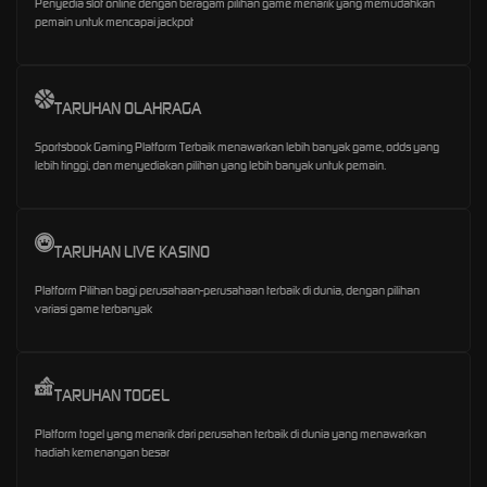
Penyedia slot online dengan beragam pilihan game menarik yang memudahkan
pemain untuk mencapai jackpot
TARUHAN OLAHRAGA
Sportsbook Gaming Platform Terbaik menawarkan lebih banyak game, odds yang
lebih tinggi, dan menyediakan pilihan yang lebih banyak untuk pemain.
TARUHAN LIVE KASINO
Platform Pilihan bagi perusahaan-perusahaan terbaik di dunia, dengan pilihan
variasi game terbanyak
TARUHAN TOGEL
Platform togel yang menarik dari perusahan terbaik di dunia yang menawarkan
hadiah kemenangan besar