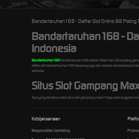
Bandartaruhan168 - Daftar Slot Online 88 Paling
Bandartaruhan168 - Daft
Indonesia
Bandartaruhan168
Bandartaruhan168 adalah Salah Satu Situs paling gam
daftar slot bandartaruhan168 sekarang juga dan rasakan sensai jackpot 
setia kita.
Situs Slot Gampang Ma
Apa yang dimaksud oleh situs slot gampang maxin? Agar para anggota mem
Kebijaksanaan
Platf
Responsible Gambling
Promo