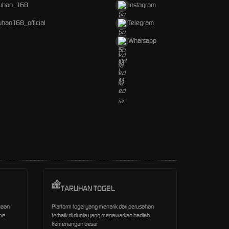
ruhan_168
Instagram
uhan168_official
Telegram
Whatsapp
TARUHAN TOGEL
haan
Platform togel yang menarik dari perusahan
ame
terbaik di dunia yang menawarkan hadiah
kemenangan besar