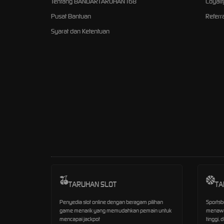
Tentang BANDARTARUHAN168
Loyalt
Pusat Bantuan
Referr
Syarat dan Ketentuan
TARUHAN SLOT
TA
Penyedia slot online dengan beragam pilihan
Sportsb
game menarik yang memudahkan pemain untuk
menawar
mencapai jackpot
tinggi,