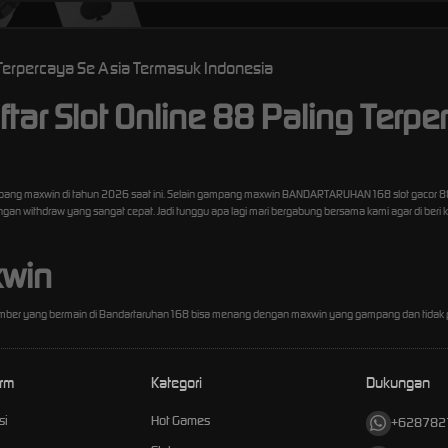
 Terpercaya Se Asia Termasuk Indonesia
ar Slot Online 88 Paling Terp
pang maxwin di tahun 2026 saat ini. Selain gampang maxwin BANDARTARUHAN168 slot gacor 88 
dengan withdraw yang sangat cepat. Jadi tunggu apa lagi mari bergabung bersama kami agar di 
xwin
ber yang bermain di Bandartaruhan168 bisa menang dengan maxwin yang gampang dan tidak perlu
orm
Kategori
Dukungan
si
Hot Games
+628782