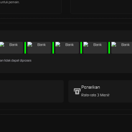
untuk pemain.
an tidak dapat diproses
Penarikan
Rata-rata 3 Menit