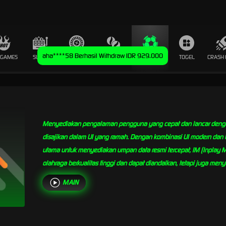
 GAMES
SLOTS
LIVE CASINO
RACE
OLAHRAGA
TOGEL
CRASH
aha****58 Berhasil Withdraw IDR 929.000
Menyediakan pengalaman pengguna yang cepat dan lancar dengan 
disajikan dalam UI yang ramah. Dengan kombinasi UI modern dan
utama untuk menyediakan umpan data resmi tercepat, IM (Inplay 
olahraga berkualitas tinggi dan dapat diandalkan, tetapi juga me
MAIN