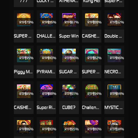
777
LUCKY ACE
ATHENA LUCKY SPREAD
Kung Hei
Super Powerful
RTP
79%
RTP
86%
RTP
87%
RTP
88%
RTP
92%
SUPER GEMS
CHALLENGE・FU LU SHOU XI
Super Win
CAISHEN DADDY
Double Happiness
RTP
95%
RTP
80%
RTP
86%
RTP
82%
RTP
86%
Piggy Master
PYRAMID OF FLAMES
SUGAR BOOM
SUPER LUCKY
NECROMANCER SHA
RTP
85%
RTP
88%
RTP
91%
RTP
94%
RTP
84%
CAISHEN-LUCKY SPREAD
Super Rich
CUBE?
Challenge・Mayan Calendar
MYSTIC LEGEND 2
RTP
86%
RTP
80%
RTP
95%
RTP
80%
RTP
94%