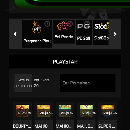
i
i
i
i
i
Facha
Fat Panda
Slot88 x PP
PG Soft
Pragmatic Play
PLAYSTAR
Semua
Top
Slots
permainan
20
RTP
98%
RTP
97%
RTP
97%
RTP
95%
RTP
95%
BOUNTY EXPRESS
MAHJONG WAYS 3+
MAHJONG WAYS 3
MAHJONG：ORIGIN
SUPER GEMS 2