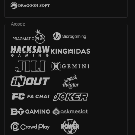
Arcade