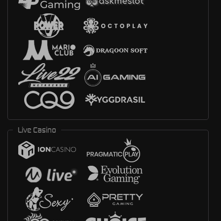
Live Casino