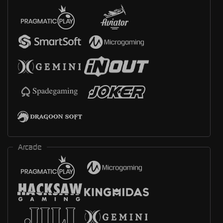
Arcade