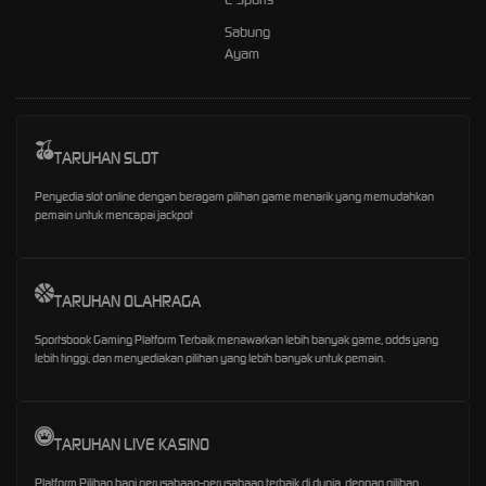
Sabung
Ayam
TARUHAN SLOT
Penyedia slot online dengan beragam pilihan game menarik yang memudahkan
pemain untuk mencapai jackpot
TARUHAN OLAHRAGA
Sportsbook Gaming Platform Terbaik menawarkan lebih banyak game, odds yang
lebih tinggi, dan menyediakan pilihan yang lebih banyak untuk pemain.
TARUHAN LIVE KASINO
Platform Pilihan bagi perusahaan-perusahaan terbaik di dunia, dengan pilihan