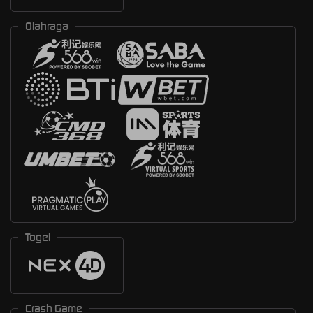
Olahraga
Togel
Crash Game