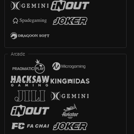
Arcade