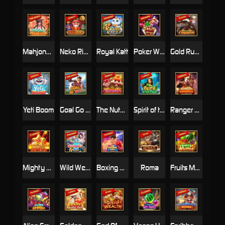
Mahjong Princess
Neko Riches
Royal Katt
Poker Ways
Gold Rush Cowboys
Yeti Boom
Goal Go Win
The Nutcrackers
Spirit of the Sea
Ranger Showdown
Mighty Sevens
Wild Wet Win
Boxing Fury
Roma
Fruits Mania