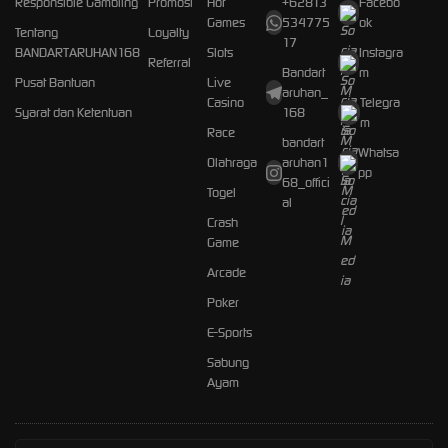
Responsible Gambling
Promosi
Hot
+62813
Facebo
Games
534775
ok
Tentang
Loyalty
17
BANDARTARUHAN168
Slots
Instagra
Referral
Bandart
m
Pusat Bantuan
Live
aruhan_
Casino
Telegra
Syarat dan Ketentuan
168
m
Race
bandart
Whatsa
Olahraga
aruhan1
pp
68_offici
Togel
al
Crash
Game
Arcade
Poker
E-Sports
Sabung
Ayam