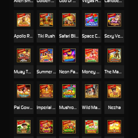
Alien Smash
Golden Horse Ride
God Of Wealth
Vegas Hot Fruit
Caribbean Riches
Apollo Ray of Luck
Tiki Rush
Safari Blitz
Space Conquest
Sexy Vegas
Muay Thai Fighter
Summer Splash Paradise
Neon Fantasy
Money Empire
The Maya Myth
Pai Gow Ways
Imperial Majesty
Mushroom Bandit
Wild Mafia
Nezha