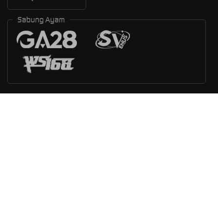
Sabung Ayam