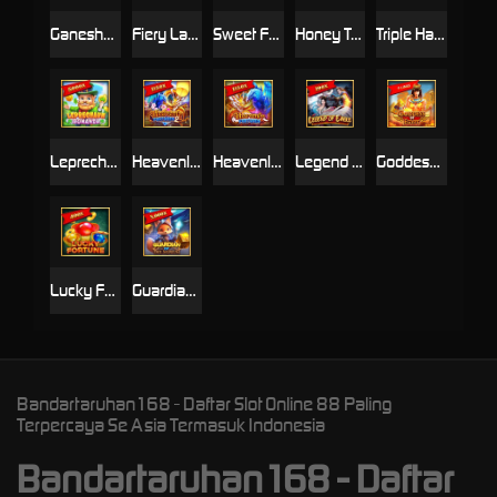
Ganesha Luck
Fiery Lava
Sweet Frenzy
Honey Trap
Triple Happiness
Leprechaun Bonanza
Heavenly Fortunes 2
Heavenly Fortunes
Legend Of Eagle
Goddess Of Egypt
Lucky Fortune
Guardian of the Museum
Bandartaruhan168 - Daftar Slot Online 88 Paling
Terpercaya Se Asia Termasuk Indonesia
Bandartaruhan168 - Daftar