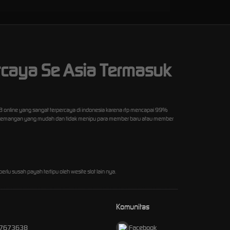
ercaya Se Asia Termasuk
online yang sangat terpercaya di indonesia karena rtp mencapai 99%
beri kemangan yang mudah dan tidak menipu para member baru atau member
 susah payah tertipu oleh wesite slot lain nya.
Komunitas
7673638
Facebook