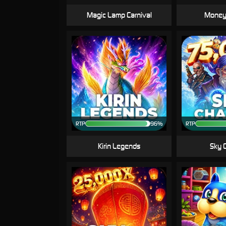
Magic Lamp Carnival
Money 
RTP
96%
RTP
Kirin Legends
Sky 