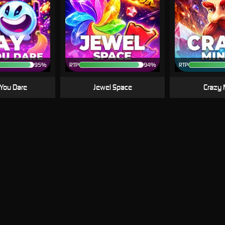
95%
RTP
94%
RTP
 You Dare
Jewel Space
Crazy 