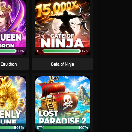
Gates of Olympus 1000
98%
RTP
96%
 Cauldron
Gate of Ninja
95%
RTP
97%