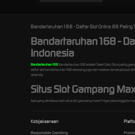
Bandartaruhan168 - Daftar Slot Online 88 Paling
Bandartaruhan168 - Daft
Indonesia
Bandartaruhan168
Bandartaruhan168 adalah Salah Satu Situs paling gam
daftar slot bandartaruhan168 sekarang juga dan rasakan sensai jackpot 
setia kita.
Situs Slot Gampang Ma
Apa yang dimaksud oleh situs slot gampang maxin? Agar para anggota mem
Kebijaksanaan
Platf
Responsible Gambling
Promo