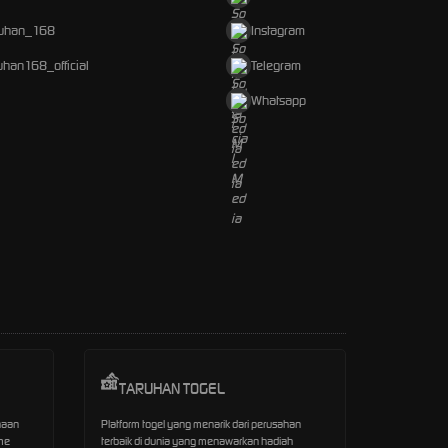
ruhan_168
Instagram
uhan168_official
Telegram
Whatsapp
TARUHAN TOGEL
haan
Platform togel yang menarik dari perusahan
ame
terbaik di dunia yang menawarkan hadiah