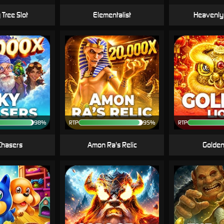
Tree Slot
Elementalist
Heavenly
98%
RTP
95%
RTP
Chasers
Amon Ra's Relic
Golden