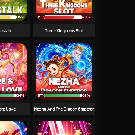
86%
RTP
79%
nstalk
Three Kingdoms Slot
94%
RTP
95%
ore Love
Nezha And The Dragon Emperor