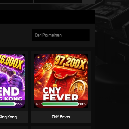
IDR
6,108,400.00
Gates of Olympus 1000
ong****2
IDR
4,197,500.00
Gates of Olympus 1000
ong****2
IDR
2,610,000.00
Gates of Olympus 1000
ong****2
IDR
2,437,000.00
Gates of Olympus 1000
ong****2
IDR
2,109,000.00
Gates of Olympus 1000
cintajo****1
95%
RTP
98%
IDR
1,863,900.00
Gates of Olympus™
King Kong
CNY Fever
ong****2
IDR
1,796,000.00