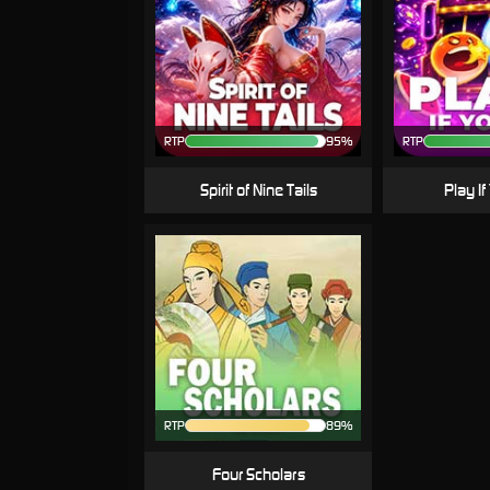
RTP
95%
RTP
Spirit of Nine Tails
Play If
RTP
89%
Four Scholars