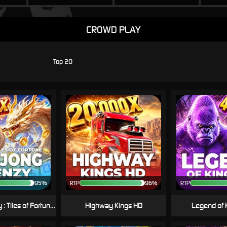
CROWD PLAY
Top 20
95%
RTP
96%
RTP
Mahjong Frenzy : Tiles of Fortunes
Highway Kings HD
Legend of 