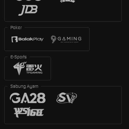
Poker
E-Sports
Sabung Ayam