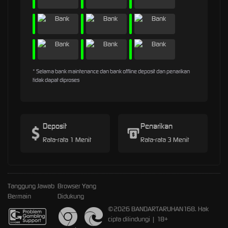
* Selama bank maintenance dan bank offline deposit dan penarikan
tidak dapat diproses
Deposit
Penarikan
Rata-rata 1 Menit
Rata-rata 3 Menit
Tanggung Jawab
Browser Yang
Bermain
Didukung
©2026 BANDARTARUHAN168. Hak
cipta dilindungi | 18+