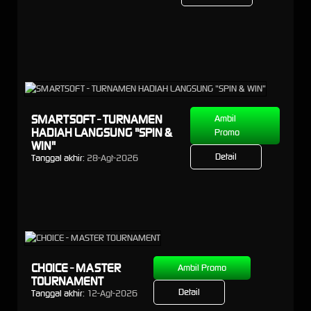
SMARTSOFT - TURNAMEN
Ambil
HADIAH LANGSUNG "SPIN &
Promo
WIN"
Detail
Tanggal akhir:
28-Agt-2026
CHOICE - MASTER
Ambil Promo
TOURNAMENT
Detail
Tanggal akhir:
12-Agt-2026