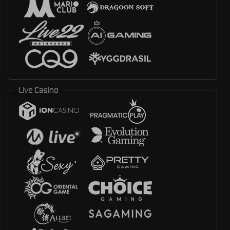
Live Casino