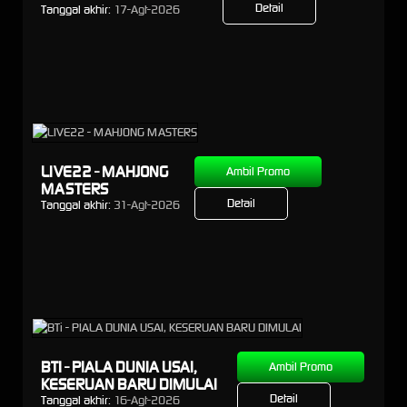
Detail
Tanggal akhir:
17-Agt-2026
LIVE22 - MAHJONG
Ambil Promo
MASTERS
Detail
Tanggal akhir:
31-Agt-2026
BTI - PIALA DUNIA USAI,
Ambil Promo
KESERUAN BARU DIMULAI
Detail
Tanggal akhir:
16-Agt-2026