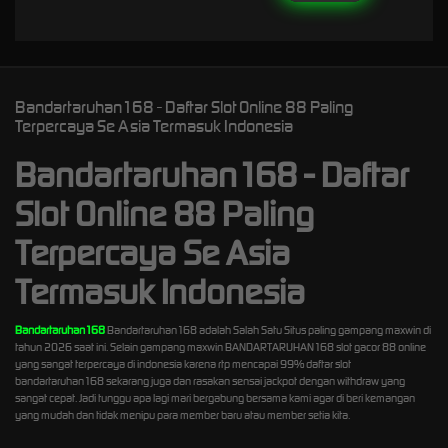
Bandartaruhan168 - Daftar Slot Online 88 Paling
Terpercaya Se Asia Termasuk Indonesia
Bandartaruhan168 - Daftar
Slot Online 88 Paling
Terpercaya Se Asia
Termasuk Indonesia
Bandartaruhan168
Bandartaruhan168 adalah Salah Satu Situs paling gampang maxwin di
tahun 2026 saat ini. Selain gampang maxwin BANDARTARUHAN168 slot gacor 88 online
yang sangat terpercaya di indonesia karena rtp mencapai 99% daftar slot
bandartaruhan168 sekarang juga dan rasakan sensai jackpot dengan withdraw yang
sangat cepat. Jadi tunggu apa lagi mari bergabung bersama kami agar di beri kemangan
yang mudah dan tidak menipu para member baru atau member setia kita.