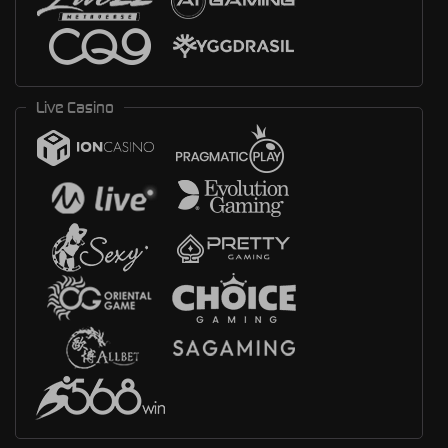
Live Casino