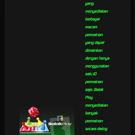
yang
menyediakan
berbagai
macam
permainan
yang dapat
dimainkan
dengan hanya
menggunakan
satu ID
permainan
saja. Balak
Play
menyediakan
banyak
permainan
secara daring