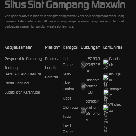
Situs Slot Gampang Maxwin
Apa yang dimaksud oleh situs slot gampang maxin? Agar para anggota member yang
bermain di Bandartaruhan168 bisa menang dengan maxwin yang gampang dan tidak
perlu susah payah tertipu oleh wesite slot lain nya.
Kebijaksanaan
Platform
Kategori
Dukungan
Komunitas
Responsible Gambling
Promosi
Hot
+62878
Facebo
Games
276736
ok
Tentang
Loyalty
38
BANDARTARUHAN168
Slots
Instagra
Referral
Bandart
m
Pusat Bantuan
Live
aruhan_
Casino
Telegra
Syarat dan Ketentuan
168
m
Race
bandart
Whatsa
Olahraga
aruhan1
pp
68_offici
Togel
al
Crash
Game