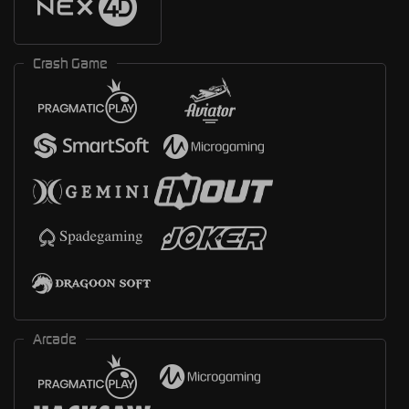
Crash Game
Arcade