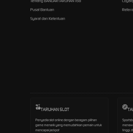
Tentang BANDARTARUHAN168
Loyalt
Pusat Bantuan
Referr
Syarat dan Ketentuan
TARUHAN SLOT
TA
Penyedia slot online dengan beragam pilihan
Sportsb
game menarik yang memudahkan pemain untuk
menawar
mencapai jackpot
tinggi,