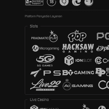
Platform Penyedia Layanan
Slots
Live Casino