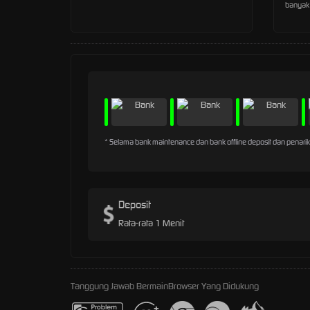
banyak 
* Selama bank maintenance dan bank offline deposit dan penarik
Deposit
Rata-rata 1 Menit
Tanggung Jawab Bermain
Browser Yang Didukung