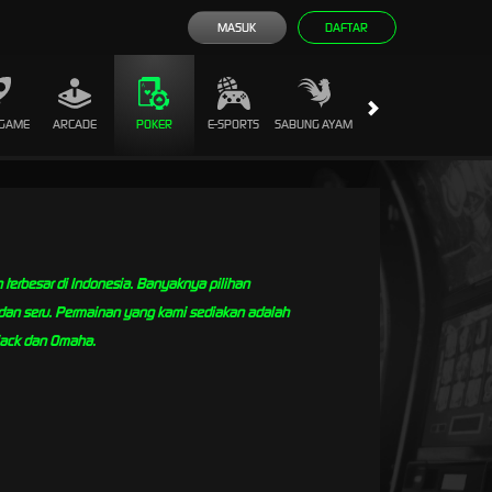
MASUK
DAFTAR
 GAME
ARCADE
POKER
E-SPORTS
SABUNG AYAM
PROMOSI
terbesar di Indonesia. Banyaknya pilihan
dan seru. Permainan yang kami sediakan adalah
kjack dan Omaha.