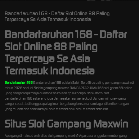
Bandartaruhan168 - Daftar Slot Online 88 Paling
Terpercaya Se Asia Termasuk Indonesia
Bandartaruhan168 - Daftar
Slot Online 88 Paling
Terpercaya Se Asia
Termasuk Indonesia
Bandartaruhan168
Bandartaruhan168 adalah Salah Satu Situs paling gampang maxwin di
tahun 2026 saat ini. Selain gampang maxwin BANDARTARUHAN168 slot gacor 88 online
yang sangat terpercaya di indonesia karena rtp mencapai 99% daftar slot
bandartaruhan168 sekarang juga dan rasakan sensai jackpot dengan withdraw yang
sangat cepat. Jadi tunggu apa lagi mari bergabung bersama kami agar di beri kemangan
yang mudah dan tidak menipu para member baru atau member setia kita.
Situs Slot Gampang Maxwin
Apa yang dimaksud oleh situs slot gampang maxin? Agar para anggota member yang