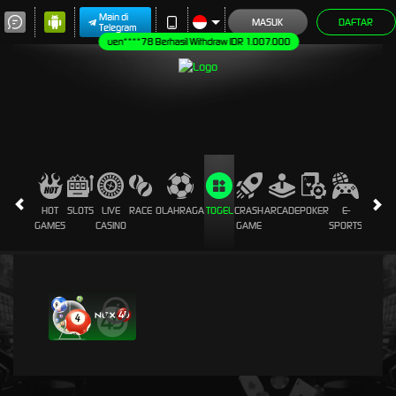
Main di
MASUK
DAFTAR
Telegram
uen****78 Berhasil Withdraw IDR 1.007.000
HOT
SLOTS
LIVE
RACE
OLAHRAGA
TOGEL
CRASH
ARCADE
POKER
E-
SABUN
GAMES
CASINO
GAME
SPORTS
AYAM
i