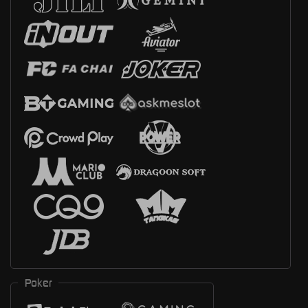
Poker