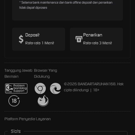
* Selama bank maintenance dan bank offline deposit dan penarikan
tidak dapat diproses
Deposit
Penarikan
Rata-rata 1 Menit
Rata-rata 3 Menit
Tanggung Jawab
Browser Yang
Bermain
Didukung
©2026 BANDARTARUHAN168. Hak
cipta dilindungi | 18+
Platform Penyedia Layanan
Slots