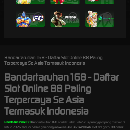
i
i
i
Bandartaruhan168 - Daftar Slot Online 88 Paling
Terpercaya Se Asia Termasuk Indonesia
Bandartaruhan168 - Daftar
Slot Online 88 Paling
Terpercaya Se Asia
Termasuk Indonesia
Bandartaruhan168
Bandartaruhan168 adalah Salah Satu Situs paling gampang maxwin di
tahun 2026 saat ini. Selain gampang maxwin BANDARTARUHAN168 slot gacor 88 online