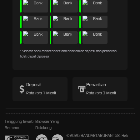
* Selama bank maintenance dan bank offline deposit dan penarikan
tidak dapat diproses
Deposit
Penarikan
Rata-rata 1 Menit
Rata-rata 3 Menit
Tanggung Jawab
Browser Yang
Bermain
Didukung
©2026 BANDARTARUHAN168. Hak