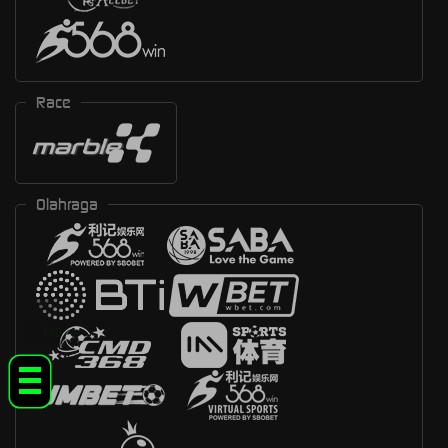
Race
Olahraga
Tap Me!