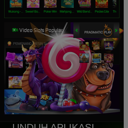
Wukong - Black Scatter
Sweet Bonanza 2500
Poker Win
Mahjong Ways 2
Wild Bandito
Pedas Gila
The Crypt
Video Slots Popular
PEMENANG MESIN SLOT
p***a
IDR
4,062,000.00
Gates of Gatot Kaca Super
Scatter
cintajo****1
IDR
3,330,000.00
Gates of Olympus™
fakh****6
IDR
2,423,250.00
Gates of Olympus 1000
p***a
UNDUH APLIKASI
IDR
2,126,000.00