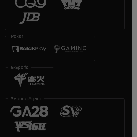
Poker
E-Sports
Sabung Ayam