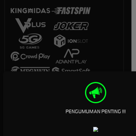
PENGUMUMAN PENTING !!!