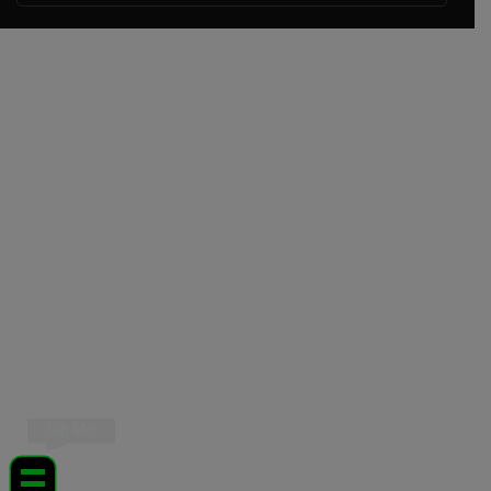
Tap Me!