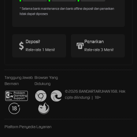
* Selama bank maintenance dan bank offline deposit dan penarikan
tidak dapat diproses
Deposit
Penarikan
Rata-rata 1 Menit
Rata-rata 3 Menit
Tanggung Jawab
Browser Yang
Bermain
Didukung
©2026 BANDARTARUHAN168. Hak
cipta dilindungi | 18+
Platform Penyedia Layanan