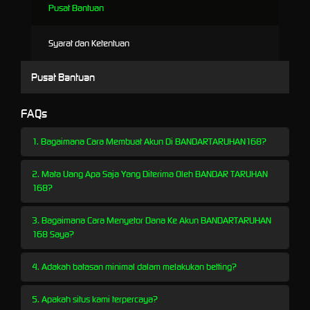
Pusat Bantuan
Syarat dan Ketentuan
Pusat Bantuan
FAQs
1. Bagaimana Cara Membuat Akun Di BANDARTARUHAN168?
2. Mata Uang Apa Saja Yang Diterima Oleh BANDAR TARUHAN
168?
3. Bagaimana Cara Menyetor Dana Ke Akun BANDARTARUHAN
168 Saya?
4. Adakah batasan minimal dalam melakukan betting?
5. Apakah situs kami terpercaya?