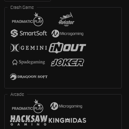
Crash Game
Arcade