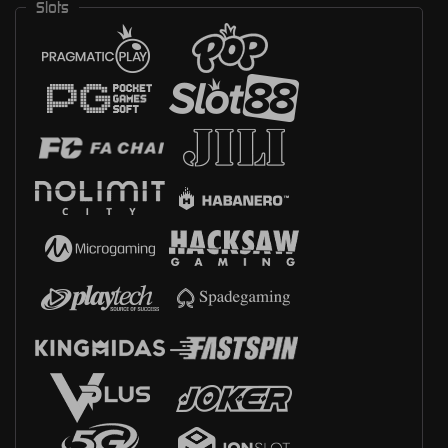
Slots