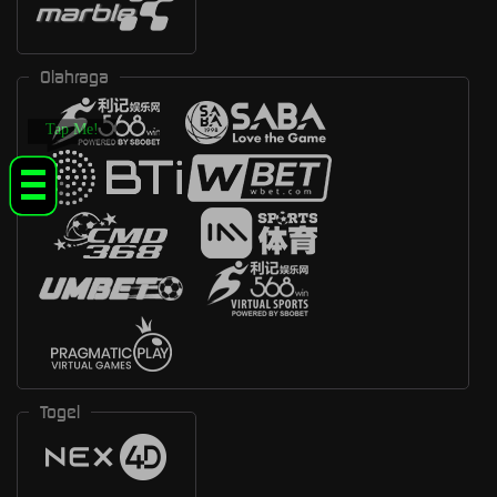
Olahraga
Tap Me!
Togel