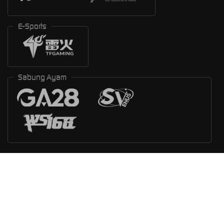
E-Sports
Sabung Ayam