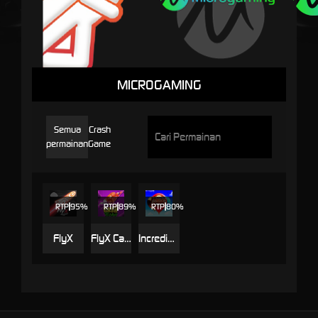
MICROGAMING
Semua
Crash
permainan
Game
RTP
95%
RTP
89%
RTP
80%
FlyX
FlyX Cash Turbo
Incredible Balloon Machine