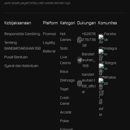
perlu susah payah tertipu oleh wesite slot lain nya.
Kebijaksanaan
Platform
Kategori
Dukungan
Komunitas
Responsible Gambling
Promosi
Hot
+62878
Facebo
Games
276736
ok
Tentang
Loyalty
38
BANDARTARUHAN168
Slots
Instagra
Referral
Bandart
m
Pusat Bantuan
Live
aruhan_
Casino
Telegra
Syarat dan Ketentuan
168
m
Race
bandart
Whatsa
Olahraga
aruhan1
pp
68_offici
Togel
al
Crash
Game
Arcade
Poker
E-Sports