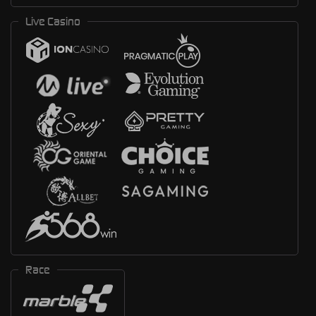
Live Casino
Race