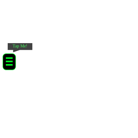
Tap Me!