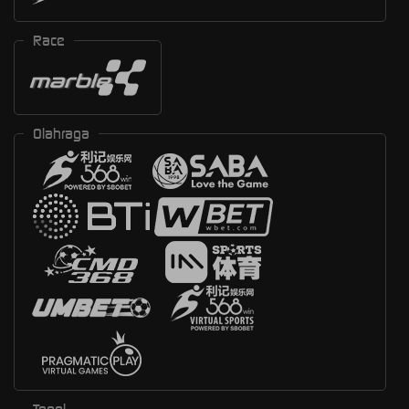
Race
Olahraga
Togel