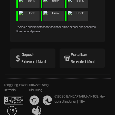
* Selama bank maintenance dan bank offline deposit dan penarikan
tidak dapat diproses
Deposit
Penarikan
Rata-rata 1 Menit
Rata-rata 3 Menit
Tanggung Jawab
Browser Yang
Bermain
Didukung
©2026 BANDARTARUHAN168. Hak
cipta dilindungi | 18+