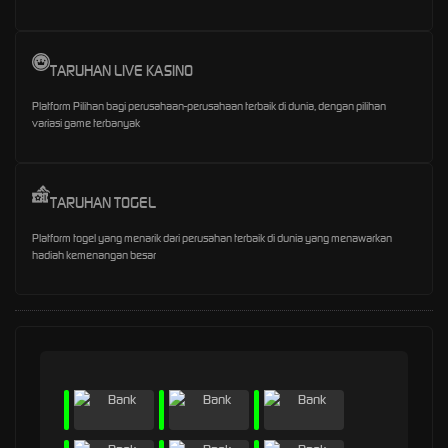
TARUHAN LIVE KASINO
Platform Pilihan bagi perusahaan-perusahaan terbaik di dunia, dengan pilihan
variasi game terbanyak
TARUHAN TOGEL
Platform togel yang menarik dari perusahan terbaik di dunia yang menawarkan
hadiah kemenangan besar