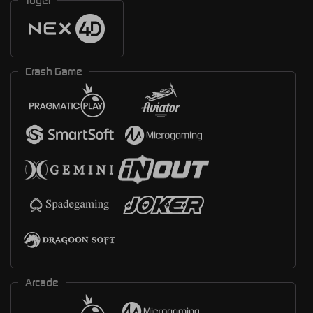
Crash Game
Arcade