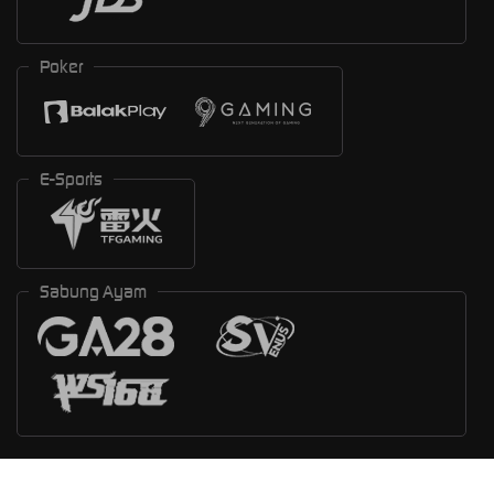
Poker
E-Sports
Sabung Ayam