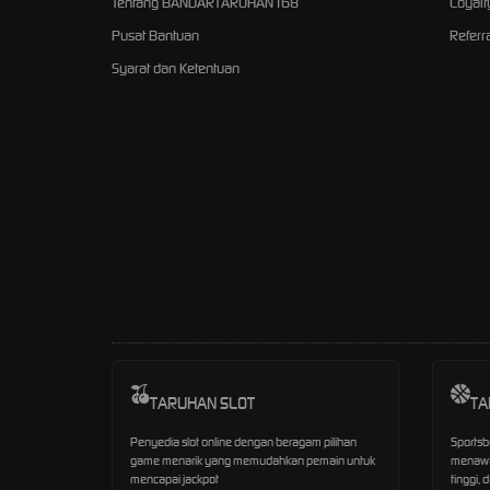
Tentang BANDARTARUHAN168
Loyalt
Pusat Bantuan
Referr
Syarat dan Ketentuan
TARUHAN SLOT
TA
Penyedia slot online dengan beragam pilihan
Sportsb
game menarik yang memudahkan pemain untuk
menawar
mencapai jackpot
tinggi,