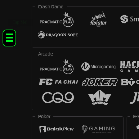
Crash Game
Tap Me!
Arcade
Poker
E-