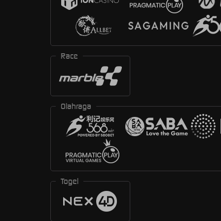
Race
Olahraga
Togel