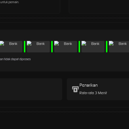
untuk pemain.
an tidak dapat diproses
Penarikan
Rata-rata 3 Menit