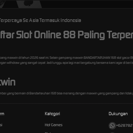
 Terpercaya Se Asia Termasuk Indonesia
ar Slot Online 88 Paling Terp
pang maxwin di tahun 2026 saat ini. Selain gampang maxwin BANDARTARUHAN168 slot gacor 88 
dengan withdraw yang sangat cepat. Jadi tunggu apa lagi mari bergabung bersama kami agar di 
xwin
ber yang bermain di Bandartaruhan168 bisa menang dengan maxwin yang gampang dan tidak perlu
orm
Kategori
Dukungan
si
Hot Games
+628782