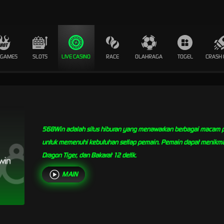
 GAMES
SLOTS
LIVE CASINO
RACE
OLAHRAGA
TOGEL
CRASH
jpv****da Berhasil Withdraw IDR 944.000
568Win adalah situs hiburan yang menawarkan berbagai macam pe
untuk memenuhi kebutuhan setiap pemain. Pemain dapat menikmati 
Dragon Tiger, dan Bakarat 12 detik.
MAIN