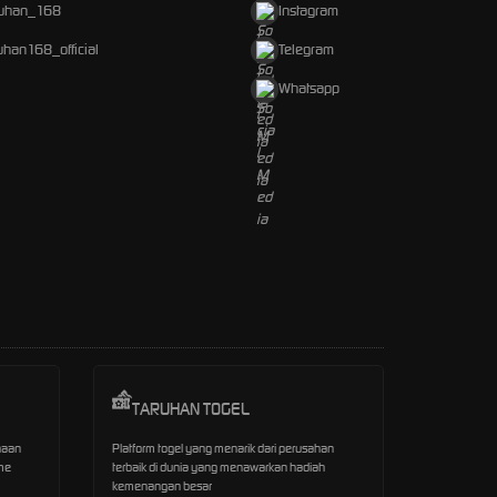
ruhan_168
Instagram
uhan168_official
Telegram
Whatsapp
TARUHAN TOGEL
haan
Platform togel yang menarik dari perusahan
ame
terbaik di dunia yang menawarkan hadiah
kemenangan besar