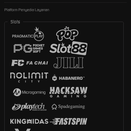
Platform Penyedia Layanan
Slots