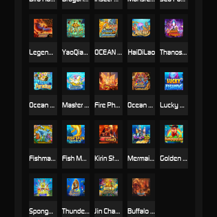
Legend of the phoenix
YaoQianShu
OCEAN MONSTER 2
HaiDiLao
Thanos Avengers
Ocean Paradise
Master Of The Deep
Fire Phoenix
Ocean King 3
Lucky Fishing
Fishman Wharf
Fish Music World
Kirin Storm
Mermaids-6s
Golden Legend Plus
Spongebob
Thunder Dragon
Jin Chan Bu Yu
Buffalo thunder