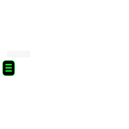
Tap Me!