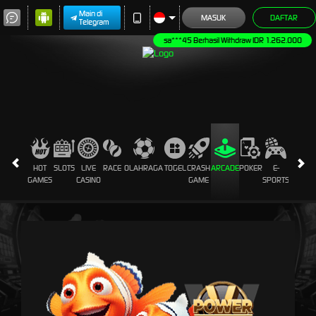
Main di
MASUK
DAFTAR
Telegram
sa***45 Berhasil Withdraw IDR 1.262.000
HOT
SLOTS
LIVE
RACE
OLAHRAGA
TOGEL
CRASH
ARCADE
POKER
E-
SABUN
GAMES
CASINO
GAME
SPORTS
AYAM