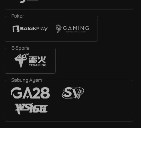
Poker
E-Sports
Sabung Ayam