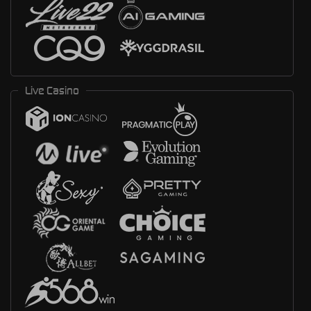
Live Casino