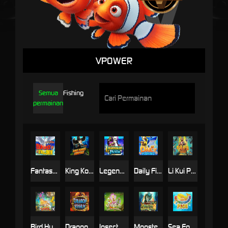
VPOWER
Semua
Fishing
permainan
Fantasy Unicorn
King Kong’s Rampage
Legendary Panda
Daily Fishing
Li Kui Pi Yu
Bird Hunter
Dragon Storm
Insect Paradise
Monster Awaken plus
Sea Food Paradise II Plus