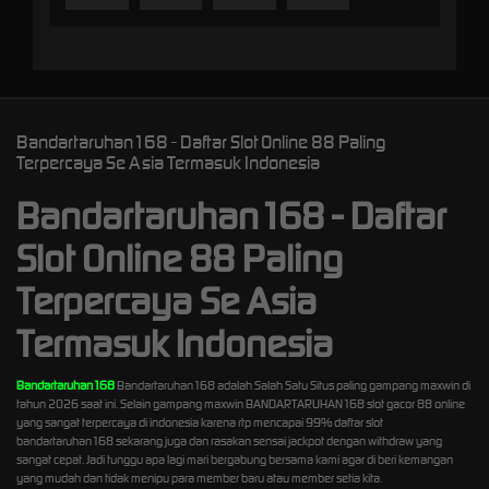
Bandartaruhan168 - Daftar Slot Online 88 Paling
Terpercaya Se Asia Termasuk Indonesia
Bandartaruhan168 - Daftar
Slot Online 88 Paling
Terpercaya Se Asia
Termasuk Indonesia
Bandartaruhan168
Bandartaruhan168 adalah Salah Satu Situs paling gampang maxwin di
tahun 2026 saat ini. Selain gampang maxwin BANDARTARUHAN168 slot gacor 88 online
yang sangat terpercaya di indonesia karena rtp mencapai 99% daftar slot
bandartaruhan168 sekarang juga dan rasakan sensai jackpot dengan withdraw yang
sangat cepat. Jadi tunggu apa lagi mari bergabung bersama kami agar di beri kemangan
yang mudah dan tidak menipu para member baru atau member setia kita.