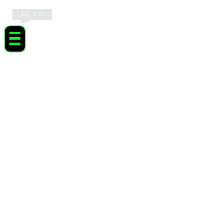
Tap Me!