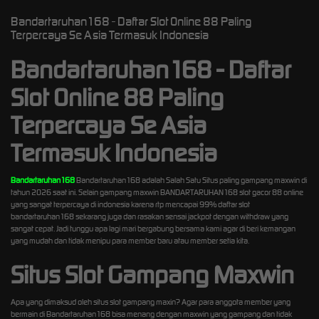
Bandartaruhan168 - Daftar Slot Online 88 Paling
Terpercaya Se Asia Termasuk Indonesia
Bandartaruhan168 - Daftar
Slot Online 88 Paling
Terpercaya Se Asia
Termasuk Indonesia
Bandartaruhan168
Bandartaruhan168 adalah Salah Satu Situs paling gampang maxwin di
tahun 2026 saat ini. Selain gampang maxwin BANDARTARUHAN168 slot gacor 88 online
yang sangat terpercaya di indonesia karena rtp mencapai 99% daftar slot
bandartaruhan168 sekarang juga dan rasakan sensai jackpot dengan withdraw yang
sangat cepat. Jadi tunggu apa lagi mari bergabung bersama kami agar di beri kemangan
yang mudah dan tidak menipu para member baru atau member setia kita.
Situs Slot Gampang Maxwin
Apa yang dimaksud oleh situs slot gampang maxin? Agar para anggota member yang
bermain di Bandartaruhan168 bisa menang dengan maxwin yang gampang dan tidak