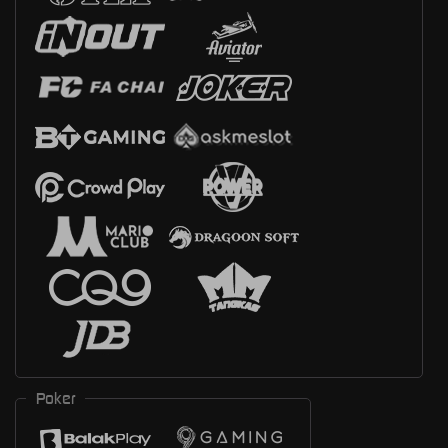
Poker