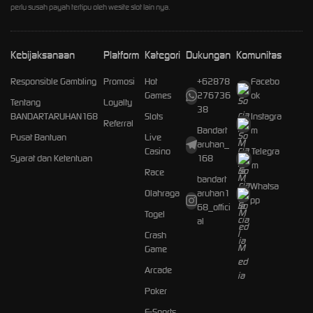
perlu susah payah tertipu oleh wesite slot lain nya.
Kebijaksanaan
Platform
Kategori
Dukungan
Komunitas
Responsible Gambling
Promosi
Hot
+62878
Facebo
Games
276736
ok
Tentang
Loyalty
38
BANDARTARUHAN168
Slots
Instagra
Referral
Bandart
m
Pusat Bantuan
Live
aruhan_
Casino
Telegra
Syarat dan Ketentuan
168
m
Race
bandart
Whatsa
Olahraga
aruhan1
pp
68_offici
Togel
al
Crash
Game
Arcade
Poker
E-Sports