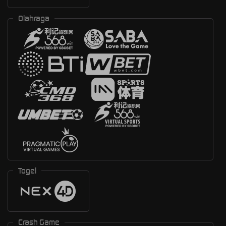
Olahraga
Togel
Crash Game