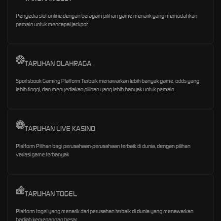
Penyedia slot online dengan beragam pilihan game menarik yang memudahkan
pemain untuk mencapai jackpot
TARUHAN OLAHRAGA
Sportsbook Gaming Platform Terbaik menawarkan lebih banyak game, odds yang
lebih tinggi, dan menyediakan pilihan yang lebih banyak untuk pemain.
TARUHAN LIVE KASINO
Platform Pilihan bagi perusahaan-perusahaan terbaik di dunia, dengan pilihan
variasi game terbanyak
TARUHAN TOGEL
Platform togel yang menarik dari perusahan terbaik di dunia yang menawarkan
hadiah kemenangan besar