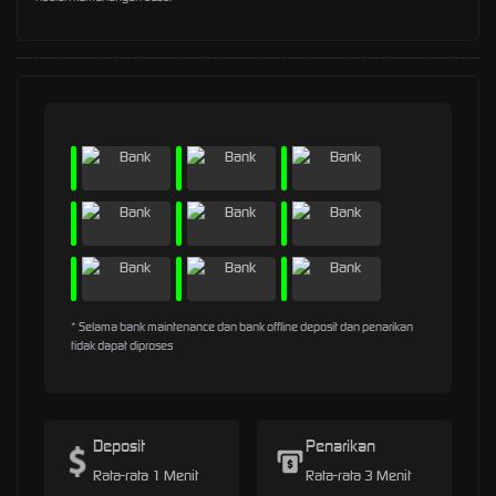
* Selama bank maintenance dan bank offline deposit dan penarikan
tidak dapat diproses
Deposit
Penarikan
Rata-rata 1 Menit
Rata-rata 3 Menit