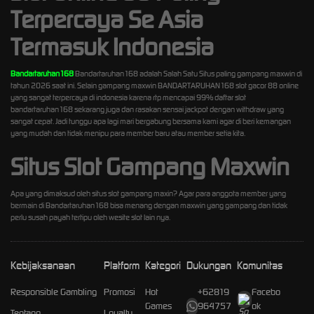
Terpercaya Se Asia
Termasuk Indonesia
Bandartaruhan168
Bandartaruhan168 adalah Salah Satu Situs paling gampang maxwin di
tahun 2026 saat ini. Selain gampang maxwin BANDARTARUHAN168 slot gacor 88 online
yang sangat terpercaya di indonesia karena rtp mencapai 99% daftar slot
bandartaruhan168 sekarang juga dan rasakan sensai jackpot dengan withdraw yang
sangat cepat. Jadi tunggu apa lagi mari bergabung bersama kami agar di beri kemangan
yang mudah dan tidak menipu para member baru atau member setia kita.
Situs Slot Gampang Maxwin
Apa yang dimaksud oleh situs slot gampang maxin? Agar para anggota member yang
bermain di Bandartaruhan168 bisa menang dengan maxwin yang gampang dan tidak
perlu susah payah tertipu oleh wesite slot lain nya.
Kebijaksanaan
Platform
Kategori
Dukungan
Komunitas
Responsible Gambling
Promosi
Hot
+62819
Facebo
Games
964757
ok
Tentang
Loyalty