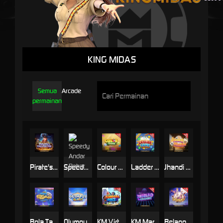
KING MIDAS
Semua
Arcade
permainan
Pirate's Tresure
Speedy Andar Bahar
Colour Game
Ladder Game
Jhandi Munda
Bola Tangkas
Olympus Glory
KM Virtual Animal Race
KM Marble Knockout
Belangkai 2