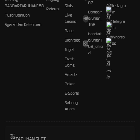
07
BANDARTARUHAN168
Slots
Instagra
Referral
Bandart
m
Pusat Bantuan
Live
aruhan_
Casino
Telegra
Syarat dan Ketentuan
168
m
Race
bandart
Whatsa
Olahraga
aruhan1
pp
68_offici
Togel
al
Crash
Game
Arcade
Poker
E-Sports
Sabung
Ayam
TARUHAN SLOT