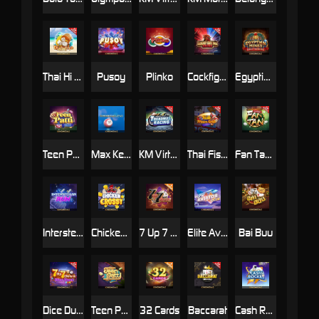
Thai Hi Lo 2
Pusoy
Plinko
Cockfighting Arena
Egyptian Mines
Teen Patti Blitz
Max Keno
KM Virtual Treadmill Racing
Thai Fish Prawn Crab
Fan Tan Classic
Interstellar Run
Chicken Crossy
7 Up 7 Down Rush
Elite Aviator Club
Bai Buu
Dice Duet
Teen Patti
32 Cards
Baccarat
Cash Rocket