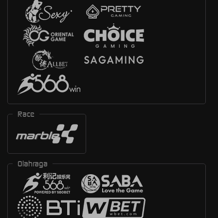
Race
Olahraga