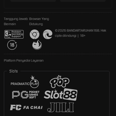
Tanggung Jawab
Browser Yang
Bermain
Didukung
©2026 BANDARTARUHAN168. Hak
cipta dilindungi | 18+
Platform Penyedia Layanan
Slots