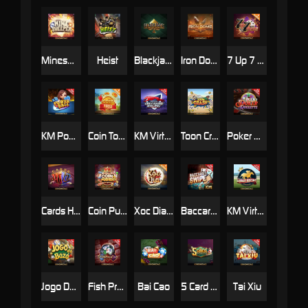
Minesweeper
Heist
Blackjack
Iron Dome
7 Up 7 Down
KM Power Ball
Coin Toss
KM Virtual Greyhound Racing
Toon Crash
Poker Roulette
Cards Hi Lo
Coin Pusher
Xoc Dia Lightning
Baccarat: Swipe
KM Virtual Horse Racing
Jogo De Bozo
Fish Prawn Crab 2
Bai Cao
5 Card Poker
Tai Xiu