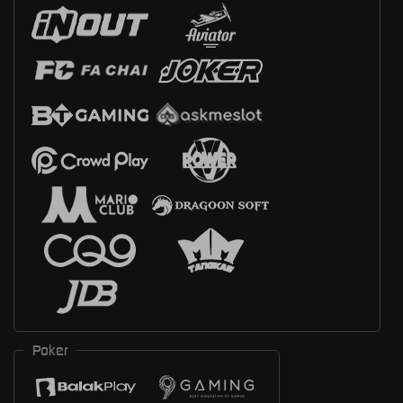
Poker