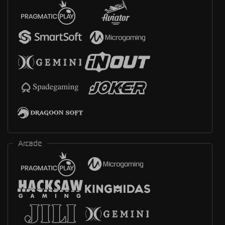
Arcade