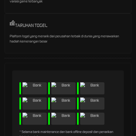
variasi game terbanyak
TARUHAN TOGEL
Platform togel yang menarik dari perusahan terbaik di dunia yang menawarkan
hadiah kemenangan besar
* Selama bank maintenance dan bank offline deposit dan penarikan