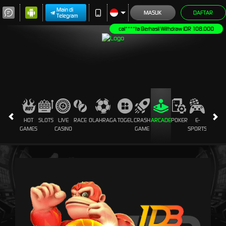
Main di
MASUK
DAFTAR
Telegram
cal****ta Berhasil Withdraw IDR 108.000
HOT
SLOTS
LIVE
RACE
OLAHRAGA
TOGEL
CRASH
ARCADE
POKER
E-
SABUN
GAMES
CASINO
GAME
SPORTS
AYAM