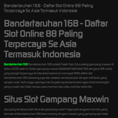
Bandartaruhan168 - Daftar Slot Online 88 Paling
Terpercaya Se Asia Termasuk Indonesia
Bandartaruhan168 - Daftar
Slot Online 88 Paling
Terpercaya Se Asia
Termasuk Indonesia
Bandartaruhan168
Bandartaruhan168 adalah Salah Satu Situs paling gampang maxwin di
tahun 2026 saat ini. Selain gampang maxwin BANDARTARUHAN168 slot gacor 88 online
yang sangat terpercaya di indonesia karena rtp mencapai 99% daftar slot
bandartaruhan168 sekarang juga dan rasakan sensai jackpot dengan withdraw yang
sangat cepat. Jadi tunggu apa lagi mari bergabung bersama kami agar di beri kemangan
yang mudah dan tidak menipu para member baru atau member setia kita.
Situs Slot Gampang Maxwin
Apa yang dimaksud oleh situs slot gampang maxin? Agar para anggota member yang
bermain di Bandartaruhan168 bisa menang dengan maxwin yang gampang dan tidak