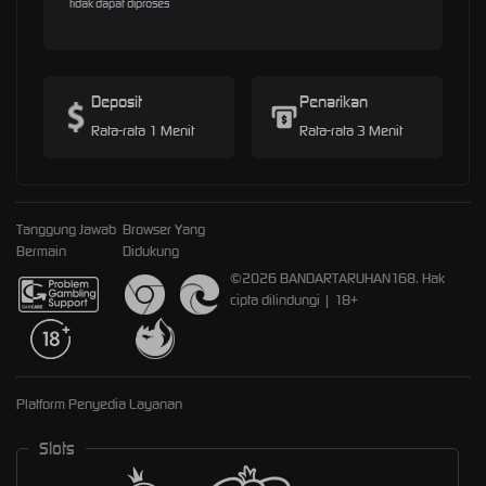
tidak dapat diproses
Deposit
Penarikan
Rata-rata 1 Menit
Rata-rata 3 Menit
Tanggung Jawab
Browser Yang
Bermain
Didukung
©2026 BANDARTARUHAN168. Hak
cipta dilindungi | 18+
Platform Penyedia Layanan
Slots